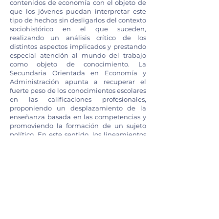
contenidos de economía con el objeto de
que los jóvenes puedan interpretar este
tipo de hechos sin desligarlos del contexto
sociohistórico en el que suceden,
realizando un análisis crítico de los
distintos aspectos implicados y prestando
especial atención al mundo del trabajo
como objeto de conocimiento. La
Secundaria Orientada en Economía y
Administración apunta a recuperar el
fuerte peso de los conocimientos escolares
en las calificaciones profesionales,
proponiendo un desplazamiento de la
enseñanza basada en las competencias y
promoviendo la formación de un sujeto
político. En este sentido, los lineamientos
políticos y pedagógicos que siguen a
continuación tienen como propósito
central presentar los criterios sobre los
cuales se promueve desde esta
Orientación el qué y el para qué enseñar,
ofreciendo, asimismo, posibles respuestas
respecto al cómo hacerlo en el contexto
actual.