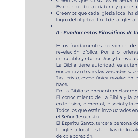
Creemos que Cristo es el Señor de
Evangelio a toda criatura, y que es
Creemos que cada iglesia local ha 
logro del objetivo final de la Iglesia
II - Fundamentos Filosóficos de l
Estos fundamentos provienen de 
revelación bíblica. Por ello, ori
inmutable y eterno Dios y la revelac
La Biblia tiene autoridad, es autént
encuentran todas las verdades sobre 
Jesucristo, como única revelación pe
hace.
En La Biblia se encuentran claramen
El conocimiento de La Biblia y la p
en lo físico, lo mental, lo social y lo e
Todos los que están involucrados e
el Señor Jesucristo.
El Espíritu Santo, tercera persona de
La iglesia local, las familias de l
de colaboración.