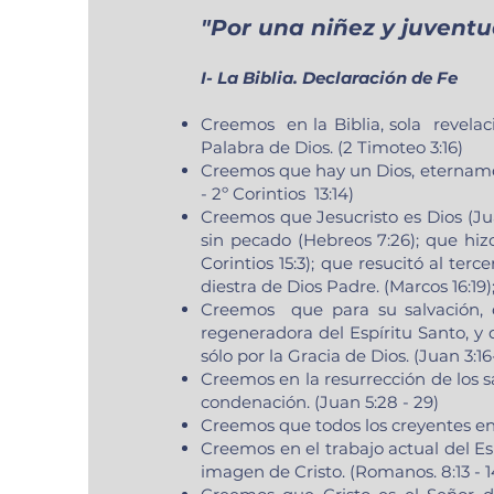
"Por una niñez y juventu
I- La Biblia. Declaración de Fe
Creemos en la Biblia, sola revelaci
Palabra de Dios. (2 Timoteo 3:16)
Creemos que hay un Dios, eternamente
- 2º Corintios 13:14)
Creemos que Jesucristo es Dios (Juan 
sin pecado (Hebreos 7:26); que hizo
Corintios 15:3); que resucitó al terc
diestra de Dios Padre. (Marcos 16:19)
Creemos que para su salvación, 
regeneradora del Espíritu Santo, y 
sólo por la Gracia de Dios. (Juan 3:16-
Creemos en la resurrección de los sa
condenación. (Juan 5:28 - 29)
Creemos que todos los creyentes en Je
Creemos en el trabajo actual del E
imagen de Cristo. (Romanos. 8:13 - 14 / 