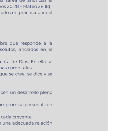
la tarea de anunciar el
os 20:28 - Mateo 28:18)
rlos en práctica para el
mbre que responde a la
solutos, anclados en el
crita de Dios. En ella se
onas como tales.
que se cree, se dice y se
ncen un desarrollo pleno
 compromiso personal con
n cada creyente.
en una adecuada relación