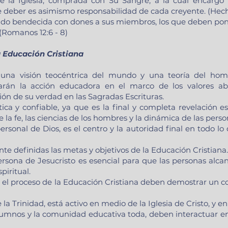
 la Iglesia, comprada con Su Sangre, a la cual encargó 
te deber es asimismo responsabilidad de cada creyente. (Hech
sido bendecida con dones a sus miembros, los que deben pone
. (Romanos 12:6 - 8)
a Educación Cristiana
una visión teocéntrica del mundo y una teoría del ho
entarán la acción educadora en el marco de los valores ab
ión de su verdad en las Sagradas Escrituras.
ica y confiable, ya que es la final y completa revelación es
la fe, las ciencias de los hombres y la dinámica de las pers
rsonal de Dios, es el centro y la autoridad final en todo lo 
te definidas las metas y objetivos de la Educación Cristiana.
ersona de Jesucristo es esencial para que las personas alca
spiritual.
n el proceso de la Educación Cristiana deben demostrar un
 la Trinidad, está activo en medio de la Iglesia de Cristo, y e
os alumnos y la comunidad educativa toda, deben interactuar 