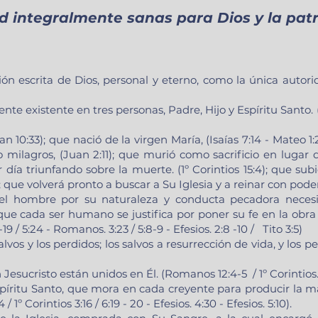
d integralmente sanas para Dios y la patr
ón escrita de Dios, personal y eterno, como la única autorid
 existente en tres personas, Padre, Hijo y Espíritu Santo. (
10:33); que nació de la virgen María, (Isaías 7:14 - Mateo 1:2
 milagros, (Juan 2:11); que murió como sacrificio en lugar 
er día triunfando sobre la muerte. (1º Corintios 15:4); que subi
; que volverá pronto a buscar a Su Iglesia y a reinar con poder 
el hombre por su naturaleza y conducta pecadora necesi
que cada ser humano se justifica por poner su fe en la obra 
19 / 5:24 - Romanos. 3:23 / 5:8-9 - Efesios. 2:8 -10 / Tito 3:5)
lvos y los perdidos; los salvos a resurrección de vida, y los p
sucristo están unidos en Él. (Romanos 12:4-5 / 1º Corintios. 1
spíritu Santo, que mora en cada creyente para producir la 
1º Corintios 3:16 / 6:19 - 20 - Efesios. 4:30 - Efesios. 5:10).