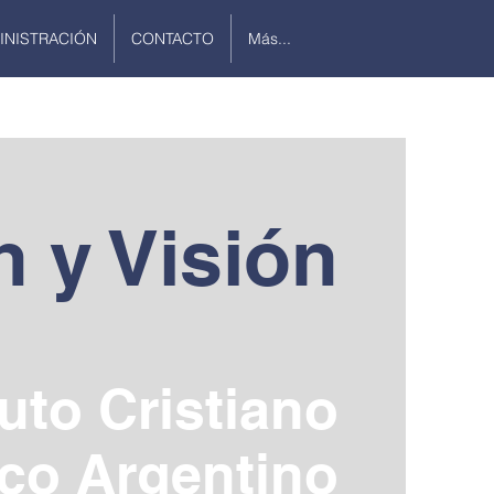
INISTRACIÓN
CONTACTO
Más...
n y Visión
tuto Cristiano
co Argentino