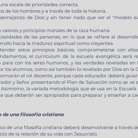
una escala de prioridades correcta.
s de los hombres y a través de toda la historia.
emejanza de Dios y sin tener nada que ver el "modelo ev
os valores y principios morales de la raza humana.
esidades de las personas, en lo que se refiere al desarrollo
sarrollo hacia la madurez espiritual como creyentes.
ender estos principios básicos, comprometerse con ellos
undamentos, el currículum de la escuela evangélica será 
 para con los seres humanos, y las verdades reveladas en l
r los alumnos, como así también lo revelado por Dios en la 
ormarán el rol docente, porque cada educador deberá guiar 
vador y Señor presentando el Plan de Salvación como se ve e
 Asimismo, la variada metodología que se usa en la Escuela
 ya que deberán ser apropiados para preparar y enseñar a c
o de una filosofía cristiana
o de una filosofía cristiana deberá desenvolverse a través de 
cto de la relación de su vida con Jesucristo.