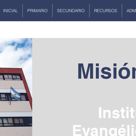
INICIAL
PRIMARIO
SECUNDARIO
RECURSOS
ADM
Misió
Insti
Evangéli