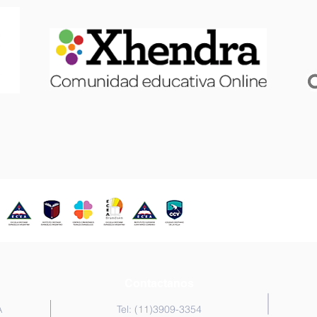
Contactanos
A
Tel: (11)3909-3354